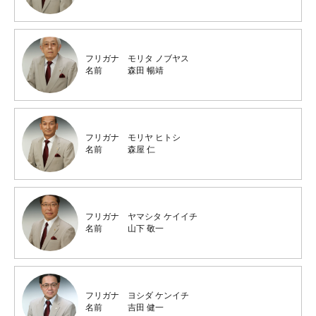
フリガナ
モリタ ノブヤス
名前
森田 暢靖
フリガナ
モリヤ ヒトシ
名前
森屋 仁
フリガナ
ヤマシタ ケイイチ
名前
山下 敬一
フリガナ
ヨシダ ケンイチ
名前
吉田 健一