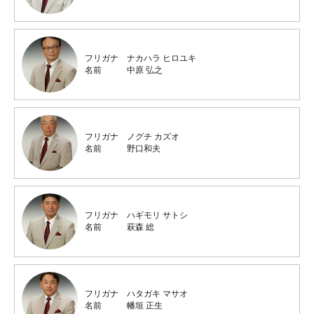
フリガナ
ナカハラ ヒロユキ
名前
中原 弘之
フリガナ
ノグチ カズオ
名前
野口和夫
フリガナ
ハギモリ サトシ
名前
萩森 総
フリガナ
ハタガキ マサオ
名前
幡垣 正生