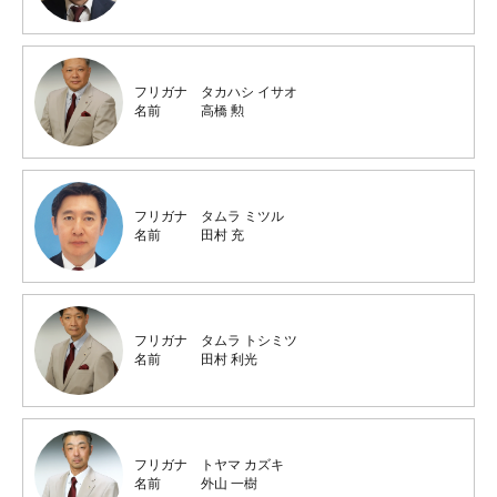
フリガナ
タカハシ イサオ
名前
高橋 勲
フリガナ
タムラ ミツル
名前
田村 充
フリガナ
タムラ トシミツ
名前
田村 利光
フリガナ
トヤマ カズキ
名前
外山 一樹