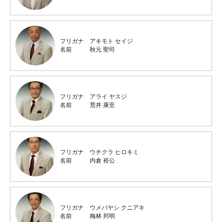
フリガナ
アキモト セイジ
名前
秋元 聖司
フリガナ
アライ ヤスジ
名前
荒井 康至
フリガナ
ウチクラ ヒロキミ
名前
内倉 裕公
フリガナ
ウメバヤシ クニアキ
名前
梅林 邦明