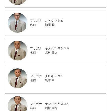
フリガナ
カトウ ツトム
名前
加藤 勤
フリガナ
キタムラ ヨシユキ
名前
北村 良之
フリガナ
クロキ アタル
名前
黒木 中
フリガナ
ケンモチ ヤスユキ
名前
剣持 康行