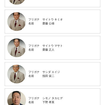
フリガナ
サイトウ キミオ
名前
齋藤 公雄
フリガナ
サイトウ マサト
名前
齋藤 正人
フリガナ
サシダ エイジ
名前
指田 栄二
フリガナ
シモノ タカヒデ
名前
下野 孝英