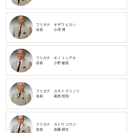
フリガナ
オザワ ヒロシ
名前
小澤 博
フリガナ
オノ トシアキ
名前
小野 敏晃
フリガナ
カサイ テツノリ
名前
葛西 哲則
フリガナ
カトウ コウジ
名前
加藤 耕次