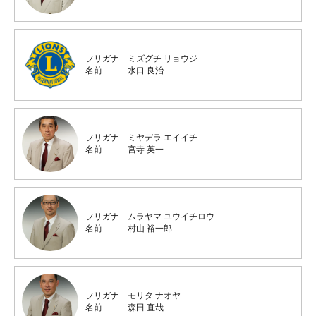
フリガナ
ミズグチ リョウジ
名前
水口 良治
フリガナ
ミヤデラ エイイチ
名前
宮寺 英一
フリガナ
ムラヤマ ユウイチロウ
名前
村山 裕一郎
フリガナ
モリタ ナオヤ
名前
森田 直哉