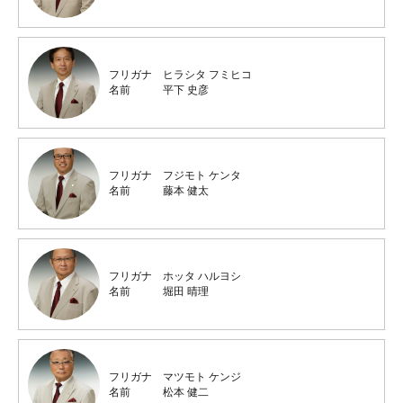
フリガナ
ヒラシタ フミヒコ
名前
平下 史彦
フリガナ
フジモト ケンタ
名前
藤本 健太
フリガナ
ホッタ ハルヨシ
名前
堀田 晴理
フリガナ
マツモト ケンジ
名前
松本 健二