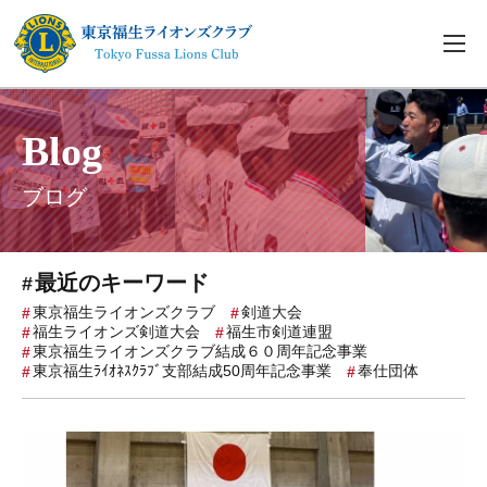
Blog
ブログ
最近のキーワード
東京福生ライオンズクラブ
剣道大会
福生ライオンズ剣道大会
福生市剣道連盟
東京福生ライオンズクラブ結成６０周年記念事業
東京福生ﾗｲｵﾈｽｸﾗﾌﾞ支部結成50周年記念事業
奉仕団体